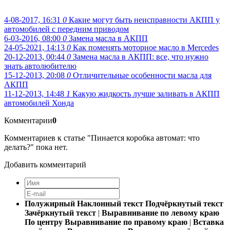
4-08-2017, 16:31
0
Какие могут быть неисправности АКПП у
автомобилей с передним приводом
6-03-2016, 08:00
0
Замена масла в АКПП
24-05-2021, 14:13
0
Как поменять моторное масло в Mercedes
20-12-2013, 00:44
0
Замена масла в АКПП: все, что нужно
знать автолюбителю
15-12-2013, 20:08
0
Отличительные особенности масла для
АКПП
11-12-2013, 14:48
1
Какую жидкость лучше заливать в АКПП
автомобилей Хонда
Комментарии
0
Комментариев к статье "Пинается коробка автомат: что
делать?" пока нет.
Добавить комментарий
Полужирный
Наклонный текст
Подчёркнутый текст
Зачёркнутый текст
|
Выравнивание по левому краю
По центру
Выравнивание по правому краю
|
Вставка