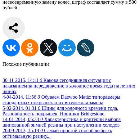
несвоевременную замену колес, штраф составляет сумму в 500
рублей.
Похожие публикации
30-11-2015, 14:11
0
Какова сегодняшняя ситуация с
наказанием за передвижение в холодное время года на летних
шинах
4-04-2014, 11:56
0
Обуваем Daewoo Matiz: типоразмеры
стандартных покрышек и их возможная замена
5-02-2014, 01:31
0
Шины для холодного времени года.
Разновидность покрышек. Новинки Bridgestone.
14-01-2014, 05:33
0
Характеристика и критерии выбора
шипованной зимней резины при наступлении холодов
20-09-2013, 15:19
0
Самый простой способ выбрать
оптимальную резину...