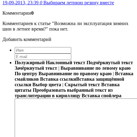
19-09-2013, 23:39
0
Выбираем летнюю резину вместе
Комментарии
0
Комментариев к статье "Возможна ли эксплуатация зимних
шин в летнее время?" пока нет.
Добавить комментарий
Полужирный
Наклонный текст
Подчёркнутый текст
Зачёркнутый текст
|
Выравнивание по левому краю
По центру
Выравнивание по правому краю
|
Вставка
смайликов
Вставка ссылки
Вставка защищённой
ссылки
Выбор цвета
|
Скрытый текст
Вставка
цитаты
Преобразовать выбранный текст из
транслитерации в кириллицу
Вставка спойлера