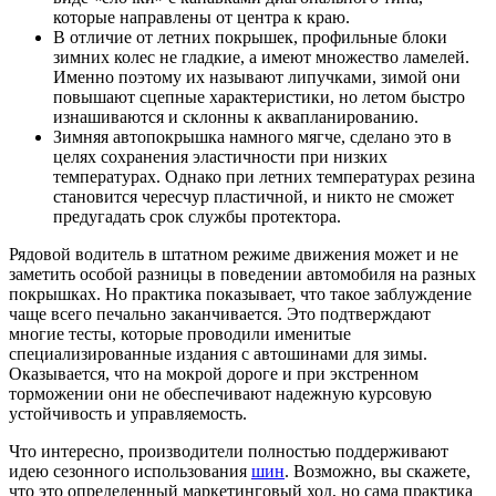
которые направлены от центра к краю.
В отличие от летних покрышек, профильные блоки
зимних колес не гладкие, а имеют множество ламелей.
Именно поэтому их называют липучками, зимой они
повышают сцепные характеристики, но летом быстро
изнашиваются и склонны к аквапланированию.
Зимняя автопокрышка намного мягче, сделано это в
целях сохранения эластичности при низких
температурах. Однако при летних температурах резина
становится чересчур пластичной, и никто не сможет
предугадать срок службы протектора.
Рядовой водитель в штатном режиме движения может и не
заметить особой разницы в поведении автомобиля на разных
покрышках. Но практика показывает, что такое заблуждение
чаще всего печально заканчивается. Это подтверждают
многие тесты, которые проводили именитые
специализированные издания с автошинами для зимы.
Оказывается, что на мокрой дороге и при экстренном
торможении они не обеспечивают надежную курсовую
устойчивость и управляемость.
Что интересно, производители полностью поддерживают
идею сезонного использования
шин
. Возможно, вы скажете,
что это определенный маркетинговый ход, но сама практика