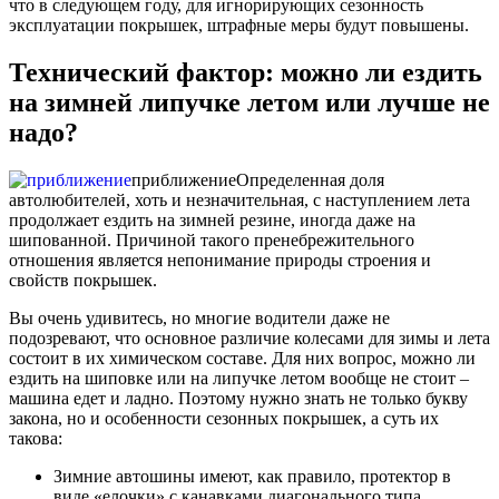
что в следующем году, для игнорирующих сезонность
эксплуатации покрышек, штрафные меры будут повышены.
Технический фактор: можно ли ездить
на зимней липучке летом или лучше не
надо?
приближение
Определенная доля
автолюбителей, хоть и незначительная, с наступлением лета
продолжает ездить на зимней резине, иногда даже на
шипованной. Причиной такого пренебрежительного
отношения является непонимание природы строения и
свойств покрышек.
Вы очень удивитесь, но многие водители даже не
подозревают, что основное различие колесами для зимы и лета
состоит в их химическом составе. Для них вопрос, можно ли
ездить на шиповке или на липучке летом вообще не стоит –
машина едет и ладно. Поэтому нужно знать не только букву
закона, но и особенности сезонных покрышек, а суть их
такова:
Зимние автошины имеют, как правило, протектор в
виде «елочки» с канавками диагонального типа,