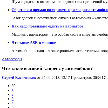
Шум городского потока машин давно стал привычной му
Обратная и прямая полярность при сварке автомобил
Залог долгой и безотказной службы автомобиля - качеств
Как надо правильно ездить на вариаторе
Машина с вариатором - это особая каста в мире автомоби
Что такое ASR в машине
Автомобили оснащают электронными ассистентами, повы
Автообзоры
Что такое высокий клиренс у автомобиля?
Сергей Василенков
от 24-09-2013, 13:17
Просмотров: 3634
17
80
1
2
3
4
5