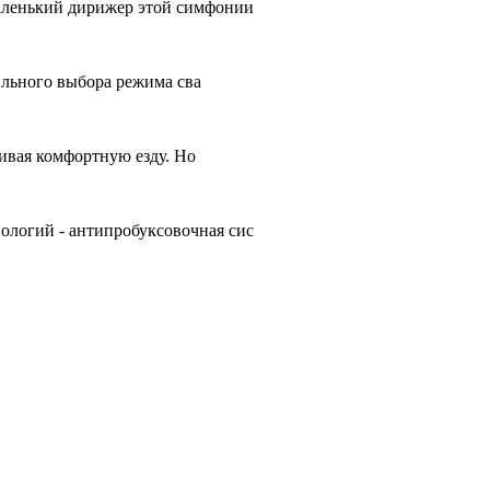
аленький дирижер этой симфонии
ильного выбора режима сва
чивая комфортную езду. Но
ологий - антипробуксовочная сис