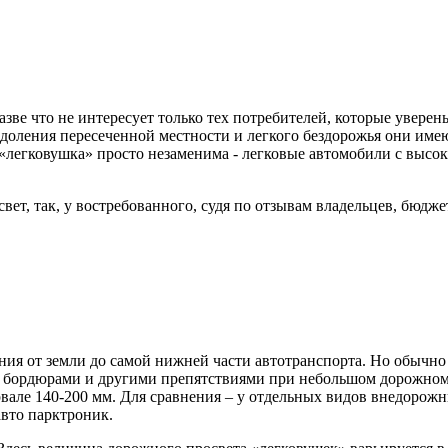
ве что не интересует только тех потребителей, которые уверены
оления пересеченной местности и легкого бездорожья они имеют
 «легковушка» просто незаменима - легковые автомобили с высо
ет, так, у востребованного, судя по отзывам владельцев, бюдж
ия от земли до самой нижней части автотранспорта. Но обычно 
и, бордюрами и другими препятствиями при небольшом дорожном
ервале 140-200 мм. Для сравнения – у отдельных видов внедорож
вто парктроник.