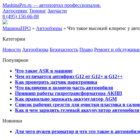
MashinaPro.ru — автопортал профессионалов.
Автосервис
Тюнинг
Запчасти
8 (495) 150-66-08
МашинаПРО
»
Автообзоры
» Что такое высокий клиренс у авт
Категории
Новости
Автообзоры
Безопасность
Право
Ремонт и обслужива
Популярное
Что такое ASR в машине
Чем отличается антифриз G12 от G12+ и G12++
Как проверить датчик парктроника
Что включено в ходовую часть автомобиля
Принцип работы гидротрансформатора АКПП
Как правильно заряжать аккумулятор AGM
Список рабочих средств для очистки пластика в сало
Как и чем зарядить гелевый аккумулятор автомобиля
Новинки
Для чего нужен резонатор и что это такое в автомобил