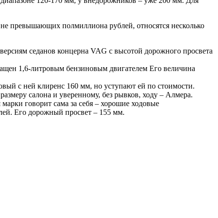
 диапазоне 120-170 мм, у внедорожников – уже 200 мм. Для
 не превышающих полмиллиона рублей, относятся несколько
м версиям седанов концерна VAG с высотой дорожного просвета
снащен 1,6-литровым бензиновым двигателем Его величина
овый с ней клиренс 160 мм, но уступают ей по стоимости.
азмеру салона и уверенному, без рывков, ходу – Алмера.
 марки говорит сама за себя – хорошие ходовые
лей. Его дорожный просвет – 155 мм.