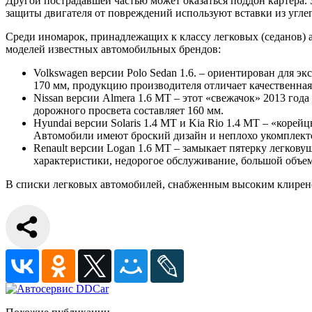
Другой пострадавшей частью может оказаться поддон картера. 
защиты двигателя от повреждений используют вставки из углеп
Среди иномарок, принадлежащих к классу легковых (седанов)
моделей известных автомобильных брендов:
Volkswagen версии Polo Sedan 1.6. – ориентирован для 
170 мм, продукцию производителя отличает качественная
Nissan версии Almera 1.6 MT – этот «свежачок» 2013 го
дорожного просвета составляет 160 мм.
Hyundai версии Solaris 1.4 MT и Kia Rio 1.4 MT – «коре
Автомобили имеют броский дизайн и неплохо укомплектова
Renault версии Logan 1.6 MT – замыкает пятерку легкову
характеристики, недорогое обслуживание, большой объем
В списки легковых автомобилей, снабженным высоким клиренс