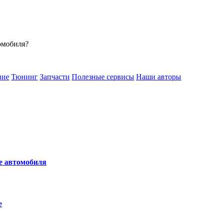
омобиля?
ние
Тюнинг
Запчасти
Полезные сервисы
Наши авторы
не автомобиля
е