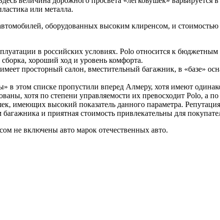
Здесь величина дорожного просвета «легковушек» варьируется в
ластика или металла.
 автомобилей, оборудованных высоким клиренсом, и стоимостью
эксплуатации в российских условиях. Polo относится к бюджетны
 сборка, хороший ход и уровень комфорта.
да имеет просторный салон, вместительный багажник, в «базе» о
йцы» в этом списке пропустили вперед Алмеру, хотя имеют одинак
ны, хотя по степени управляемости их превосходит Polo, а по р
шек, имеющих высокий показатель данного параметра. Репутация
 багажника и приятная стоимость привлекательны для покупате
ом не включены авто марок отечественных авто.