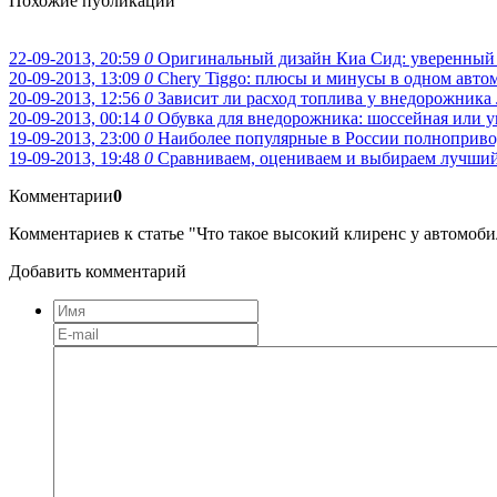
Похожие публикации
22-09-2013, 20:59
0
Оригинальный дизайн Киа Сид: уверенный 
20-09-2013, 13:09
0
Chery Tiggo: плюсы и минусы в одном авто
20-09-2013, 12:56
0
Зависит ли расход топлива у внедорожника 
20-09-2013, 00:14
0
Обувка для внедорожника: шоссейная или у
19-09-2013, 23:00
0
Наиболее популярные в России полноприво
19-09-2013, 19:48
0
Сравниваем, оцениваем и выбираем лучший
Комментарии
0
Комментариев к статье "Что такое высокий клиренс у автомобил
Добавить комментарий